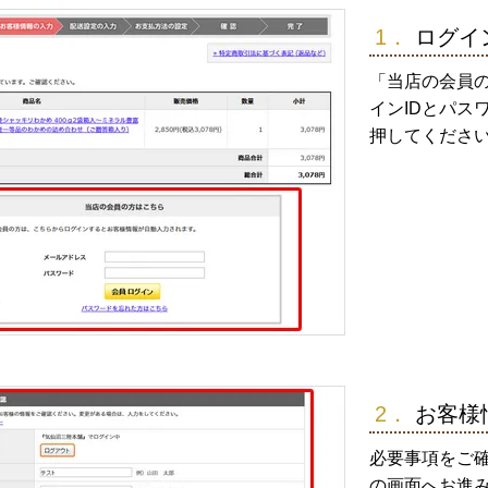
1．
ログイ
「当店の会員の
インIDとパス
押してくださ
2．
お客様
必要事項をご
の画面へお進