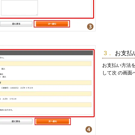
3．
お支払
お支払い方法
して次 の画面