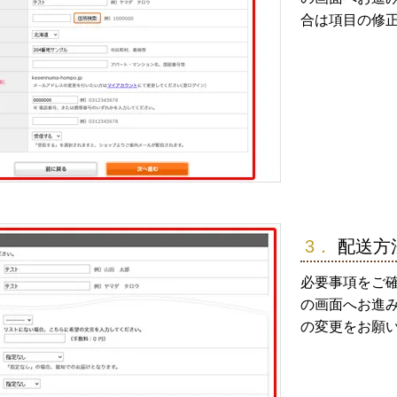
合は項目の修
3．
配送方
必要事項をご
の画面へお進み
の変更をお願