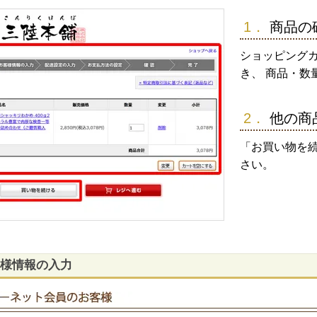
1．
商品の
ショッピング
き、 商品・数
2．
他の商
「お買い物を
さい。
様情報の入力