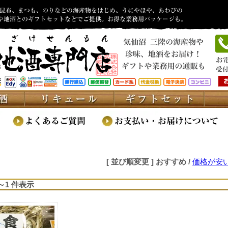
[ 並び順変更 ]
おすすめ
/
価格が安
1～1 件表示