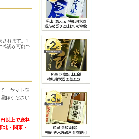
！
与されます。1
の確認が可能で
て「ヤマト運
理解ください
）円以上で送料
 東北・関東・