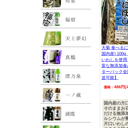
大菊 食べるに
国内産) 10
いわしを使用
富な無添加食
ターパック全
送可能】
486円
価格：
国内産の方
そのままお
だける無添
ルシウムが
片口いわし