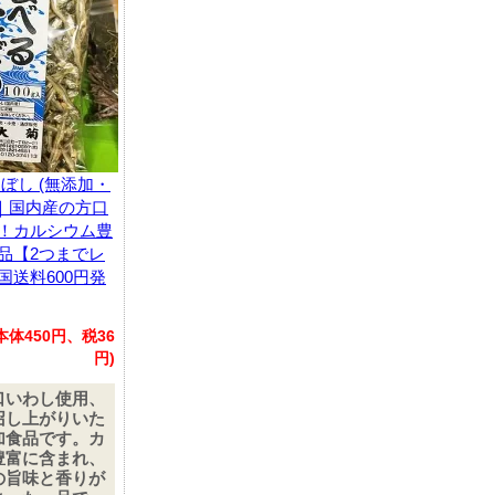
ぼし (無添加・
0g｜国内産の方口
！カルシウム豊
品【2つまでレ
国送料600円発
(本体450円、税36
円)
口いわし使用、
召し上がりいた
加食品です。カ
豊富に含まれ、
の旨味と香りが