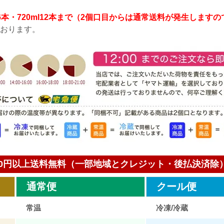
8L6本・720ml12本まで（2個口目からは通常送料が発生します
おります。
000円以上送料無料（一部地域とクレジット・後払決済除
通常便
クール便
常温
冷凍/冷蔵