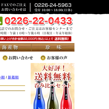
い順
/
新着順