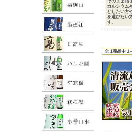
そのまま詰
カルシウム
としたい方
を選びたい
す。
全 1商品中 