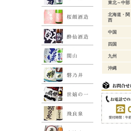
東北～中部
北海道・関
西
中国
四国
九州
沖縄