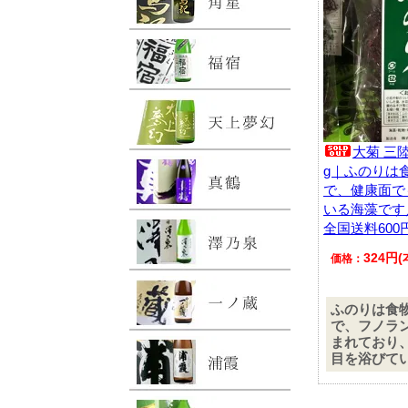
大菊 三陸
g｜ふのりは
で、健康面で
いる海藻です
全国送料60
324円
価格：
ふのりは食
で、フノラ
まれており
目を浴びて