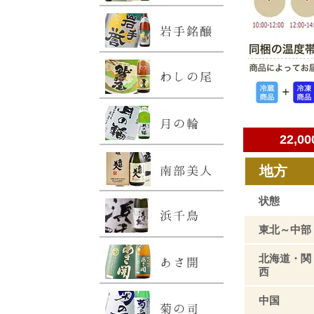
22,
地方
状態
東北～中部
北海道・関
西
中国