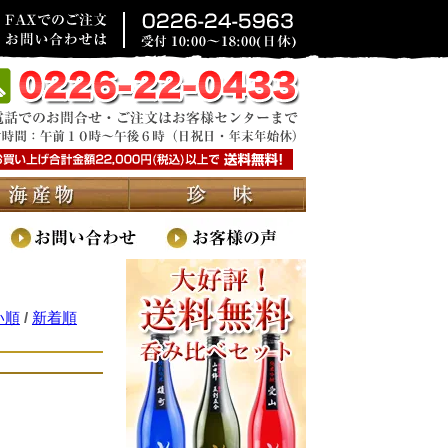
い順
/
新着順