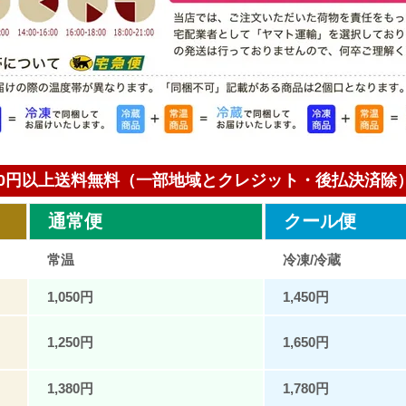
000円以上送料無料（一部地域とクレジット・後払決済除
通常便
クール便
常温
冷凍/冷蔵
1,050円
1,450円
1,250円
1,650円
1,380円
1,780円