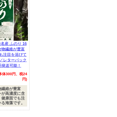
名産 ふのり 16
食物繊維が豊富
も注目を浴びて
／レターパック
0円発送可能！
(本体300円、税24
円)
物繊維が豊富
ンが高濃度に含
、健康面でも注
いる海藻です。