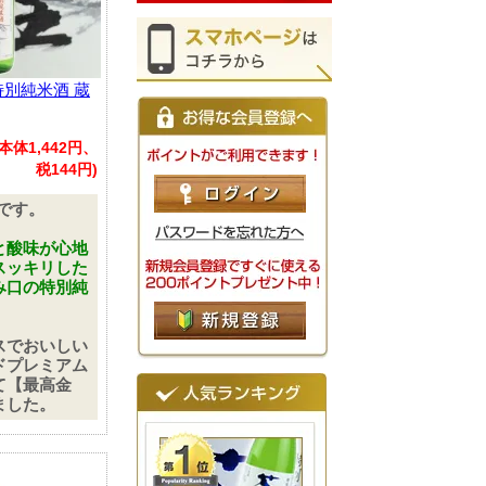
特別純米酒 蔵
(本体1,442円、
税144円)
Ｌです。
と酸味が心地
スッキリした
み口の特別純
スでおいしい
ドプレミアム
て【最高金
ました。