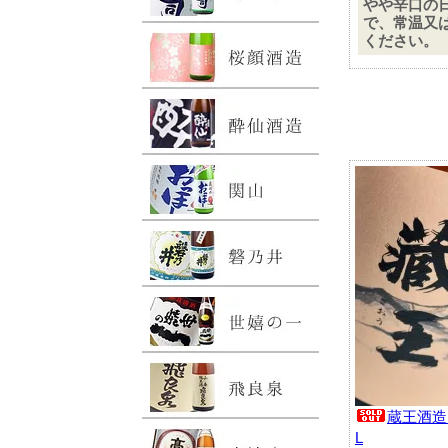
やや辛口の
で、常温又
ください。
蔵王酒造 
L