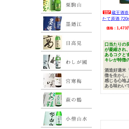
蔵王酒造
たて原酒 720
1,47
価格：
口当たりの
が凝縮され
あるコクと
キレが特徴
酒造好適米
徴を生かし
感じる心地
ある味わい