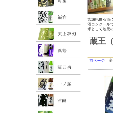
宮城県白石市
酒コンクール
米として地元
蔵王
前ページ
全 