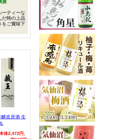
醸酒
ルーティーな
んだ時の上品
さをご賞味下
本醸造原酒 生
L
(本体2,472円、