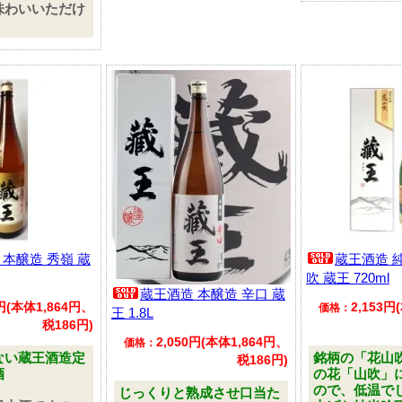
味わいいただけ
 本醸造 秀嶺 蔵
蔵王酒造 
吹 蔵王 720ml
蔵王酒造 本醸造 辛口 蔵
0円(本体1,864円、
2,153円
価格：
王 1.8L
税186円)
2,050円(本体1,864円、
価格：
ない蔵王酒造定
銘柄の「花山
税186円)
酒
の花「山吹」
ので、低温で
じっくりと熟成させ口当た