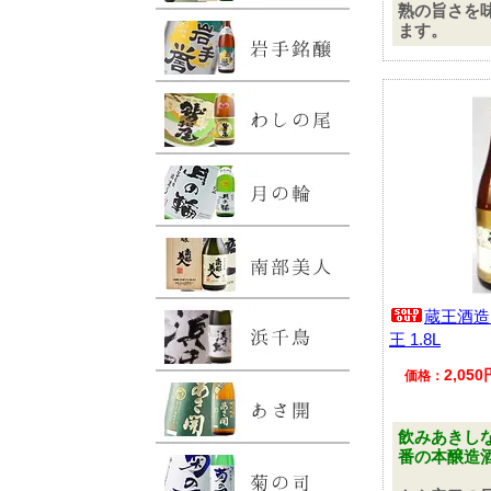
熟の旨さを
ます。
蔵王酒造
王 1.8L
2,05
価格：
飲みあきし
番の本醸造