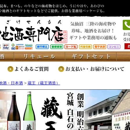
地酒・日本酒
>
蔵王（蔵王酒造）