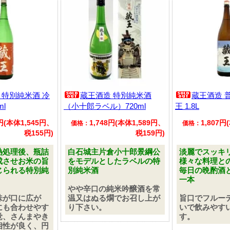
 特別純米酒 冷
蔵王酒造 特別純米酒
蔵王酒造 普
ml
（小十郎ラベル）720ml
王 1.8L
0円(本体1,545円、
1,748円(本体1,589円、
1,807円
価格：
価格：
税155円)
税159円)
熱処理後、瓶詰
白石城主片倉小十郎景綱公
淡麗でスッキ
成させお米の旨
をモデルとしたラベルの特
様々な料理と
じられる特別純
別純米酒
毎日の晩酌酒
一本
やや辛口の純米吟醸酒を常
味が口に広が
温又はぬる燗でお召し上が
旨口でフルー
にも合わせやす
り下さい。
いで飲みやす
覚、さんまやき
す。
相性が良く、円