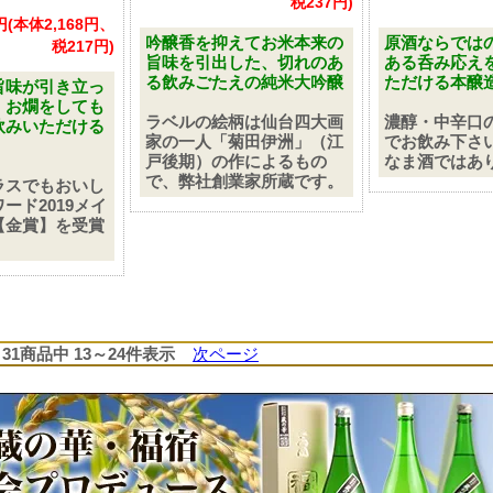
税237円)
5円(本体2,168円、
吟醸香を抑えてお米本来の
原酒ならでは
税217円)
旨味を引出した、切れのあ
ある呑み応え
る飲みごたえの純米大吟醸
ただける本醸
旨味が引き立っ
、お燗をしても
ラベルの絵柄は仙台四大画
濃醇・中辛口
飲みいただける
家の一人「菊田伊洲」（江
でお飲み下さ
戸後期）の作によるもの
なま酒ではあ
で、弊社創業家所蔵です。
ラスでもおいし
ード2019メイ
【金賞】を受賞
31商品中 13～24件表示
次ページ