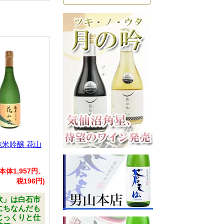
純米吟醸 花山
(本体1,957円、
税196円)
吹」は白石市
にちなんだも
じっくりと仕