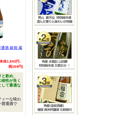
通酒 銀嶺 蔵
(本体1,643円、
税164円)
リと飲め、
の相性が良く
として最適な
ティーな味わ
い普通酒で