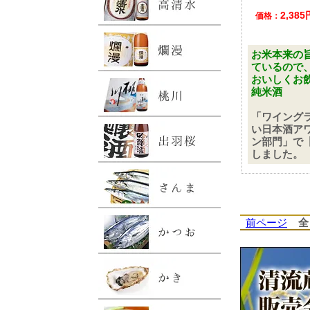
2,38
価格：
お米本来の
ているので
おいしくお
純米酒
「ワイング
い日本酒アワ
ン部門」で
しました。
前ページ
全 