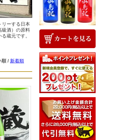
トリーする日本
高級酒）の原料
いる蔵元です。
い順
/
新着順