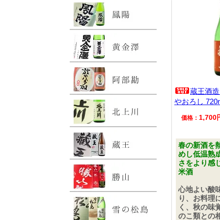
蔵王酒造
やおろし 720
1,70
価格：
春の新酒を
めし低温熟
さをより感
米酒
心地よい酸
り、お料理
く、秋の味
のこ類との