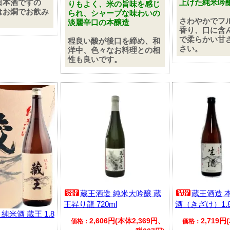
日本酒ですの
上げた純米吟
りもよく、米の旨味を感じ
はお燗でお飲み
られ、シャープな味わいの
さわやかでフ
淡麗辛口の本醸造
香り、口に含
で柔らかい甘
程良い酸が後口を締め、和
さい。
洋中、色々なお料理との相
性も良いです。
蔵王酒造 純米大吟醸 蔵
蔵王酒造 
王昇り龍 720ml
酒（きざけ）1.8
純米酒 蔵王 1.8
2,606円(本体2,369円、
2,719円
価格：
価格：