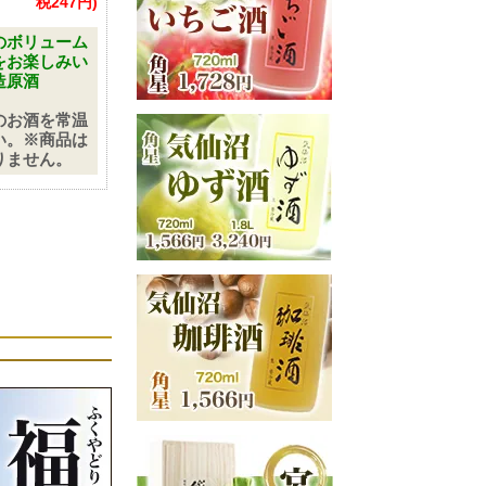
税247円)
のボリューム
をお楽しみい
造原酒
のお酒を常温
い。※商品は
りません。