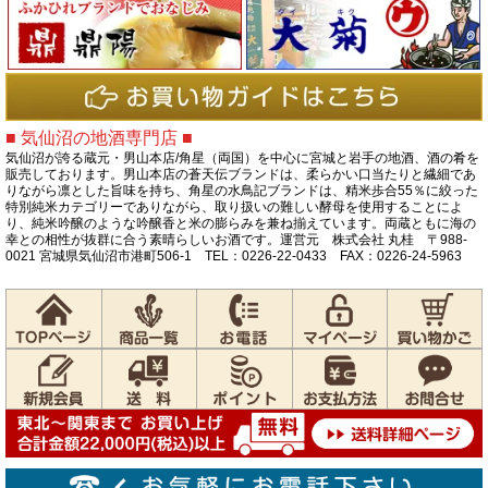
■ 気仙沼の地酒専門店 ■
気仙沼が誇る蔵元・男山本店/角星（両国）を中心に宮城と岩手の地酒、酒の肴を
販売しております。男山本店の蒼天伝ブランドは、柔らかい口当たりと繊細であ
りながら凛とした旨味を持ち、角星の水鳥記ブランドは、精米歩合55％に絞った
特別純米カテゴリーでありながら、取り扱いの難しい酵母を使用することによ
り、純米吟醸のような吟醸香と米の膨らみを兼ね揃えています。両蔵ともに海の
幸との相性が抜群に合う素晴らしいお酒です。運営元 株式会社 丸桂 〒988-
0021 宮城県気仙沼市港町506-1 TEL：0226-22-0433 FAX：0226-24-5963