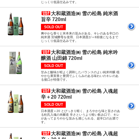
じっくり低温仕込みです。
大和蔵酒造㈱ 雪の松島 純米酒
旨辛 720ml
SOLD OUT
爽やかな香りと米本来の旨みがある、キレのある辛口の
純米酒 宮城酵母を使用、日本酒度が＋8前後になるまで
じっくり低温仕込みです。
大和蔵酒造㈱ 雪の松島 純米吟
醸酒 山田錦 720ml
SOLD OUT
甘みと酸味が程よく調和したバランスのよい純米吟醸 穏
やかな果実香と豊潤でふくらみのある味わいのキレのあ
る後口が特徴です。
大和蔵酒造㈱ 雪の松島 入魂超
辛＋20 720ml
SOLD OUT
日本酒度＋20 とびっきり軽く、まろやかな味と旨さのあ
る杜氏入魂の本醸造 辛さというより軽い飲み口で、キレ
があってまろやかな旨みも感じられる、超辛口のお酒で
す。
大和蔵酒造㈱ 雪の松島 入魂超