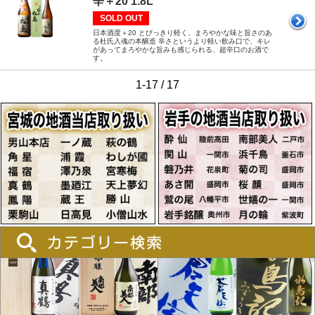
辛＋20 1.8L
SOLD OUT
日本酒度＋20 とびっきり軽く、まろやかな味と旨さのあ
る杜氏入魂の本醸造 辛さというより軽い飲み口で、キレ
があってまろやかな旨みも感じられる、超辛口のお酒で
す。
1-17 / 17