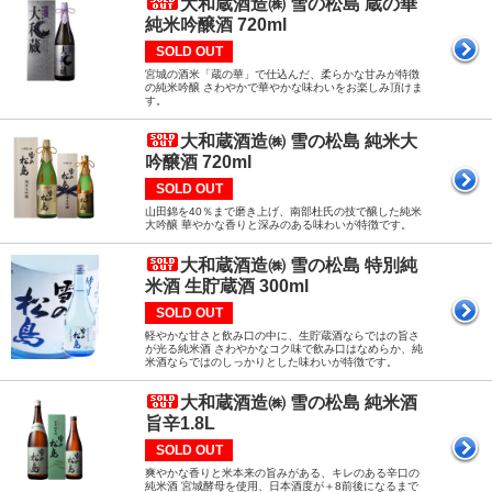
大和蔵酒造㈱ 雪の松島 蔵の華
純米吟醸酒 720ml
SOLD OUT
宮城の酒米「蔵の華」で仕込んだ、柔らかな甘みが特徴
の純米吟醸 さわやかで華やかな味わいをお楽しみ頂けま
す。
大和蔵酒造㈱ 雪の松島 純米大
吟醸酒 720ml
SOLD OUT
山田錦を40％まで磨き上げ、南部杜氏の技で醸した純米
大吟醸 華やかな香りと深みのある味わいが特徴です。
大和蔵酒造㈱ 雪の松島 特別純
米酒 生貯蔵酒 300ml
SOLD OUT
軽やかな甘さと飲み口の中に、生貯蔵酒ならではの旨さ
が光る純米酒 さわやかなコク味で飲み口はなめらか、純
米酒ならではのしっかりとした味わいが特徴です。
大和蔵酒造㈱ 雪の松島 純米酒
旨辛1.8L
SOLD OUT
爽やかな香りと米本来の旨みがある、キレのある辛口の
純米酒 宮城酵母を使用、日本酒度が＋8前後になるまで