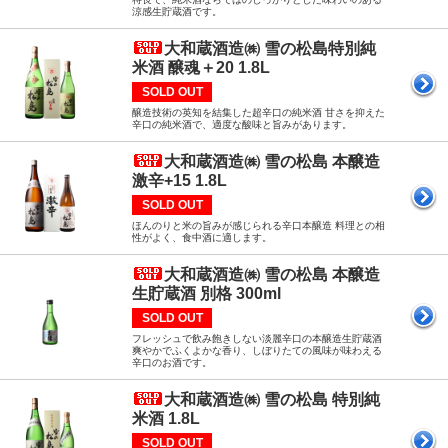
涼感生貯蔵酒です。
大和蔵酒造㈱ 雪の松島特別純
米酒 醸魂＋20 1.8L
SOLD OUT
醸造技術の英知を結集した超辛口の純米酒 甘さを抑えた
辛口の純米酒で、適度な酸味と旨みがあります。
大和蔵酒造㈱ 雪の松島 本醸造
激辛+15 1.8L
SOLD OUT
ほんのりと米の旨みが感じられる辛口本醸造 料理との相
性がよく、食中酒に適します。
大和蔵酒造㈱ 雪の松島 本醸造
生貯蔵酒 別格 300ml
SOLD OUT
フレッシュで飲み飽きしない淡麗辛口の本醸造生貯蔵酒
爽やかでふくよかな香り、しぼりたての風味が味わえる
辛口のお酒です。
大和蔵酒造㈱ 雪の松島 特別純
米酒 1.8L
SOLD OUT