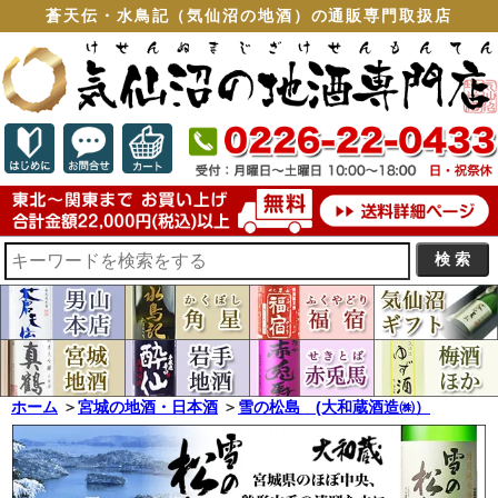
蒼天伝・水鳥記（気仙沼の地酒）の通販専門取扱店
ホーム
＞
宮城の地酒・日本酒
＞
雪の松島 (大和蔵酒造㈱）