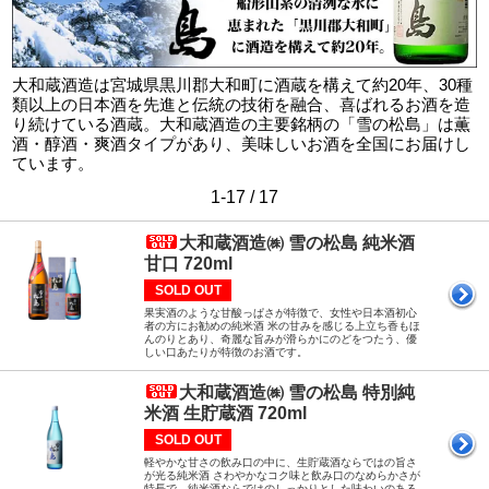
大和蔵酒造は宮城県黒川郡大和町に酒蔵を構えて約20年、30種
類以上の日本酒を先進と伝統の技術を融合、喜ばれるお酒を造
り続けている酒蔵。大和蔵酒造の主要銘柄の「雪の松島」は薫
酒・醇酒・爽酒タイプがあり、美味しいお酒を全国にお届けし
ています。
1-17 / 17
大和蔵酒造㈱ 雪の松島 純米酒
甘口 720ml
SOLD OUT
果実酒のような甘酸っぱさが特徴で、女性や日本酒初心
者の方にお勧めの純米酒 米の甘みを感じる上立ち香もほ
んのりとあり、奇麗な旨みが滑らかにのどをつたう、優
しい口あたりが特徴のお酒です。
大和蔵酒造㈱ 雪の松島 特別純
米酒 生貯蔵酒 720ml
SOLD OUT
軽やかな甘さの飲み口の中に、生貯蔵酒ならではの旨さ
が光る純米酒 さわやかなコク味と飲み口のなめらかさが
特長で、純米酒ならではのしっかりとした味わいのある