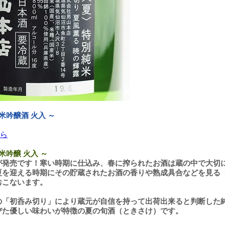
米吟醸酒 火入 ～
ら
米吟醸 火入 ～
が発売です！寒い時期に仕込み、春に搾られたお酒は蔵の中で大切
夏を迎える時期にその貯蔵されたお酒の香りや熟成具合などを見る
おこないます。
の「初呑み切り」により蔵元が自信を持って出荷出来ると判断した
びた優しい味わいが特徴の夏の旬酒（ときさけ）です。