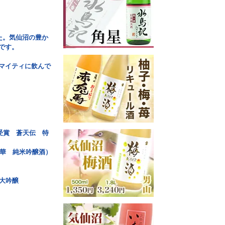
た。気仙沼の豊か
です。
マイティに飲んで
ル受賞 蒼天伝 特
の華 純米吟醸酒）
大吟醸