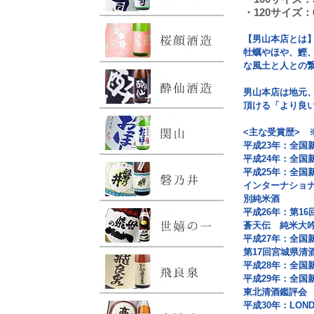
・120サイズ：
【男山本店とは
牡蠣やほや、鰹
な風土と人との
男山本店は地元
頂ける「より良
<主な受賞歴> 
平成23年：全国
平成24年：全国
平成25年：全国
インターナショナ
別純米酒
平成26年：第1
蒼天伝 純米大
平成27年：全国
第17回宮城県
平成28年：全国
平成29年：全国
東北清酒鑑評会
平成30年：LO