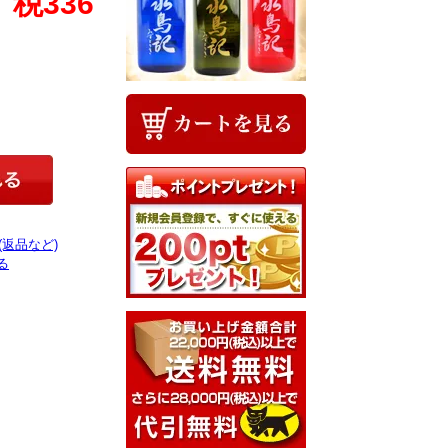
、税336
(返品など)
る