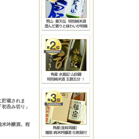
に貯蔵されま
「初呑み切り」
純米吟醸酒。程