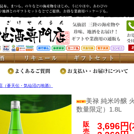
店（蒼天伝・気仙沼の地酒）
美禄 純米吟醸 
数量限定）1.8L
販
3,696円
売