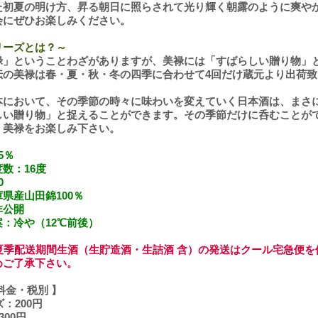
た初夏の明け方、昇る朝日に照らされて光り輝く朝露のように爽や
会にぜひお楽しみください。
リーズとは？～
禄」ということわざがありますが、美禄には「すばらしい贈り物」
伝の美禄は春・夏・秋・冬の四季に合わせて4回だけ蔵元より出荷致
本において、その季節の時々に味わいを変えていく日本酒は、まさ
しい贈り物」と捉えることができます。その季節だけに呑むことが
・美禄をお楽しみ下さい。
5％
数：16度
0
県産山田錦100％
非公開
：冷や（12℃前後）
の夏季配送期間生酒（生貯造酒・生詰酒 含）の発送はクール宅急便を
めご了承下さい。
料金・税別 】
ズ：200円
：300円