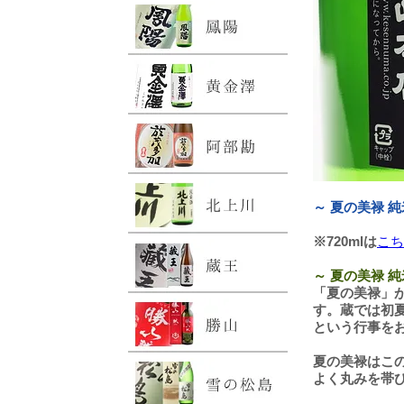
～ 夏の美禄 純
※720mlは
こち
～ 夏の美禄 純
「夏の美禄」
す。蔵では初
という行事を
夏の美禄はこ
よく丸みを帯