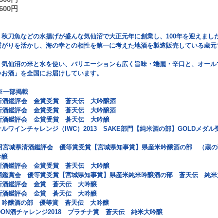
600円
】
、秋刀魚などの水揚げが盛んな気仙沼で大正元年に創業し、100年を迎えまし
繋がりを活かし、海の幸との相性を第一に考えた地酒を製造販売している蔵元
、気仙沼の米と水を使い、バリエーションも広く旨味・端麗・辛口と、オール
いお酒」を全国にお届けしています。
※一部掲載
新酒鑑評会 金賞受賞 蒼天伝 大吟醸酒
新酒鑑評会 金賞受賞 蒼天伝 大吟醸酒
新酒鑑評会 金賞受賞 蒼天伝 大吟醸
ルワインチャレンジ（IWC）2013 SAKE部門【純米酒の部】GOLDメダ
6回宮城県清酒鑑評会 優等賞受賞【宮城県知事賞】県産米吟醸酒の部 （蔵
吟醸
新酒鑑評会 金賞受賞 蒼天伝 大吟醸
清酒鑑賞会 優等賞受賞【宮城県知事賞】県産米純米吟醸酒の部 蒼天伝 純米
新酒鑑評会 金賞 蒼天伝 大吟醸
新酒鑑評会 金賞 蒼天伝 大吟醸
 吟醸酒の部 優等賞 蒼天伝 大吟醸
NDON酒チャレンジ2018 プラチナ賞 蒼天伝 純米大吟醸