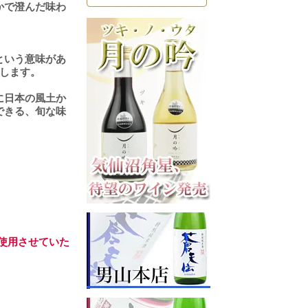
かで澄んだ味わ
という意味があ
します。
に日本の風土か
できる、旬な味
使用させていた