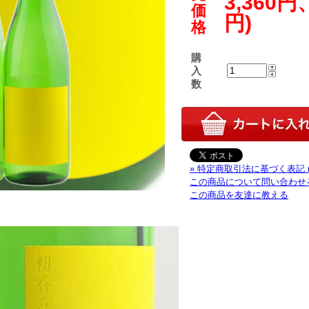
3,360円
価
円)
格
購
入
数
» 特定商取引法に基づく表記 
この商品について問い合わせ
この商品を友達に教える