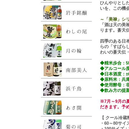
ひんやりとし
いを、この機
～「美禄」シ
「酒は天の美
ります。蒼天
四季のある日
らの「すばら
わいの蒼天伝
◆精米歩合：5
◆アルコール度
◆日本酒度：±
◆原料米：兵庫
◆使用酵母：
◆飲み方の提案
※7月～9月
だきます。予
【 クール冷蔵
・60～80サイ
・100サイズ