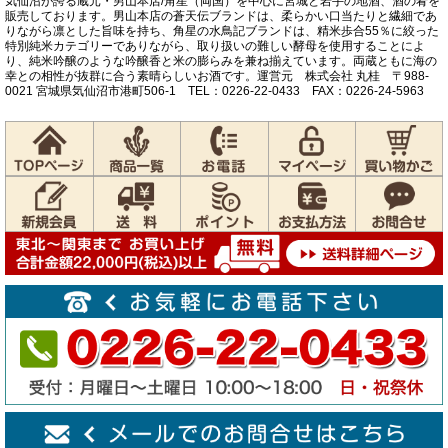
気仙沼が誇る蔵元・男山本店/角星（両国）を中心に宮城と岩手の地酒、酒の肴を
販売しております。男山本店の蒼天伝ブランドは、柔らかい口当たりと繊細であ
りながら凛とした旨味を持ち、角星の水鳥記ブランドは、精米歩合55％に絞った
特別純米カテゴリーでありながら、取り扱いの難しい酵母を使用することによ
り、純米吟醸のような吟醸香と米の膨らみを兼ね揃えています。両蔵ともに海の
幸との相性が抜群に合う素晴らしいお酒です。運営元 株式会社 丸桂 〒988-
0021 宮城県気仙沼市港町506-1 TEL：0226-22-0433 FAX：0226-24-5963