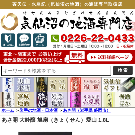
蒼天伝・水鳥記（気仙沼の地酒）の通販専門取扱店
ホーム
＞
岩手の地酒・日本酒
＞
あさ開（岩手県 盛岡市）
あさ開 大吟醸 旭扇（きょくせん）愛山 1.8L