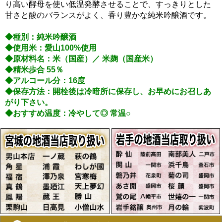
り高い酵母を使い低温発酵させることで、すっきりとした
甘さと酸のバランスがよく、香り豊かな純米吟醸酒です。
◆種別：純米吟醸酒
◆使用米：愛山100%使用
◆原材料名：米（国産）／ 米麹（国産米）
◆精米歩合 55％
◆アルコール分：16度
◆保存方法：開栓後は冷暗所に保存し、お早めにお召しあ
がり下さい。
◆おすすめ温度：冷やして◎ 常温○