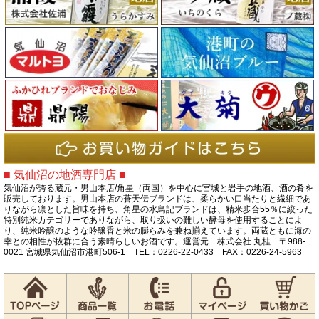
■ 気仙沼の地酒専門店 ■
気仙沼が誇る蔵元・男山本店/角星（両国）を中心に宮城と岩手の地酒、酒の肴を
販売しております。男山本店の蒼天伝ブランドは、柔らかい口当たりと繊細であ
りながら凛とした旨味を持ち、角星の水鳥記ブランドは、精米歩合55％に絞った
特別純米カテゴリーでありながら、取り扱いの難しい酵母を使用することによ
り、純米吟醸のような吟醸香と米の膨らみを兼ね揃えています。両蔵ともに海の
幸との相性が抜群に合う素晴らしいお酒です。運営元 株式会社 丸桂 〒988-
0021 宮城県気仙沼市港町506-1 TEL：0226-22-0433 FAX：0226-24-5963