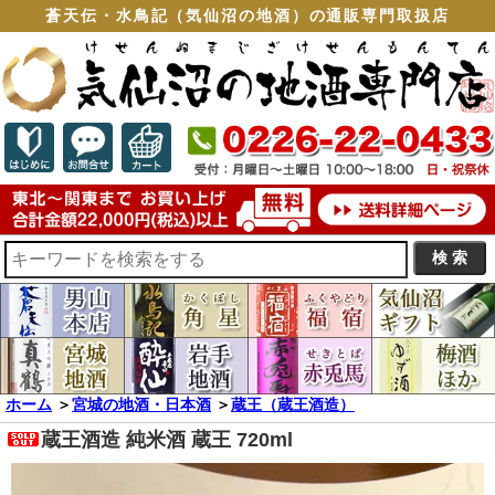
蒼天伝・水鳥記（気仙沼の地酒）の通販専門取扱店
ホーム
＞
宮城の地酒・日本酒
＞
蔵王（蔵王酒造）
蔵王酒造 純米酒 蔵王 720ml