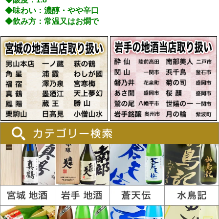
◆味わい：濃醇・やや辛口
◆飲み方：常温又はお燗で