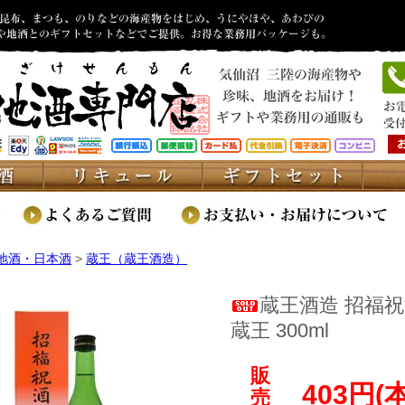
地酒・日本酒
>
蔵王（蔵王酒造）
蔵王酒造 招福祝
蔵王 300ml
販
403円(
売