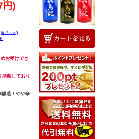
7円)
(返品など)
る
ためお受けでき
を頂戴しており
本醸造！やや辛