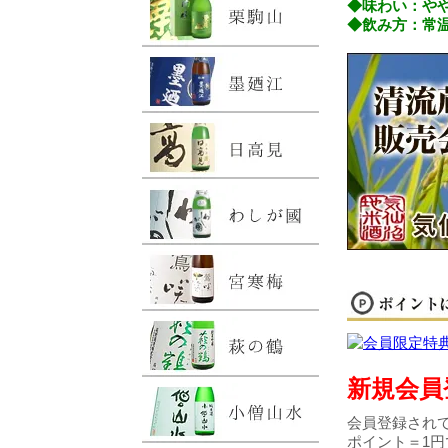
◆味わい：や
◆飲み方：常
新規会員
会員登録されて
ポイント＝1円