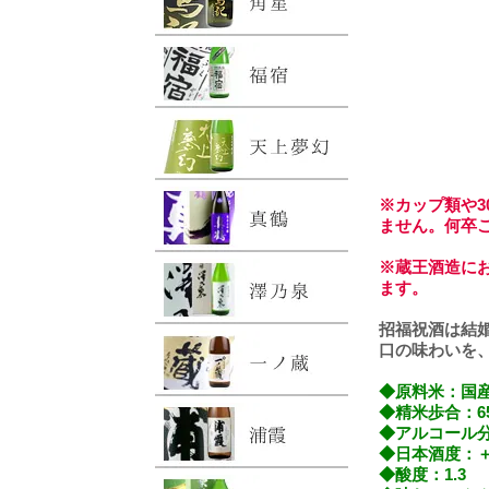
※カップ類や3
ません。何卒
※蔵王酒造に
ます。
招福祝酒は結
口の味わいを
◆原料米：国
◆精米歩合：6
◆アルコール分
◆日本酒度：＋
◆酸度：1.3