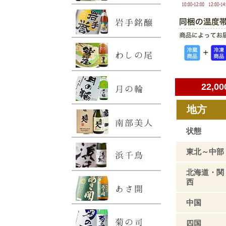
22,
地方
状態
東北～中部
北海道・関
西
中国
四国