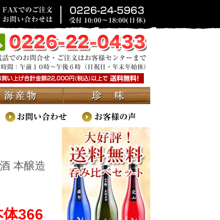
酒 本醸造
本体366