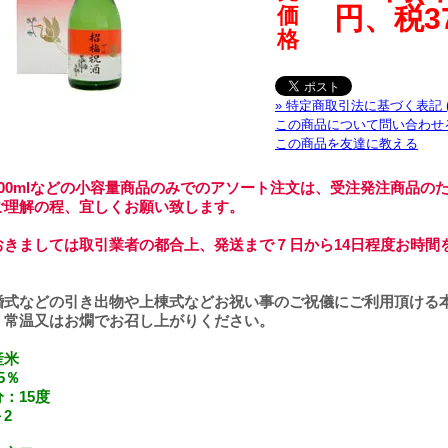
円、税3
価
格
» 特定商取引法に基づく表記 
この商品について問い合わせ
この商品を友達に教える
00mlなどの小容量商品のみでのアソート注文は、受注発注商品の
ご理解の程、宜しくお願い致します。
おきましては取引業者の都合上、発送まで７日から14日程度お時間
婚式などの引き出物や上棟式などお祝い事のご祝儀にご利用頂ける
、常温又はお燗でお召し上がりください。
産米
5％
：15度
2