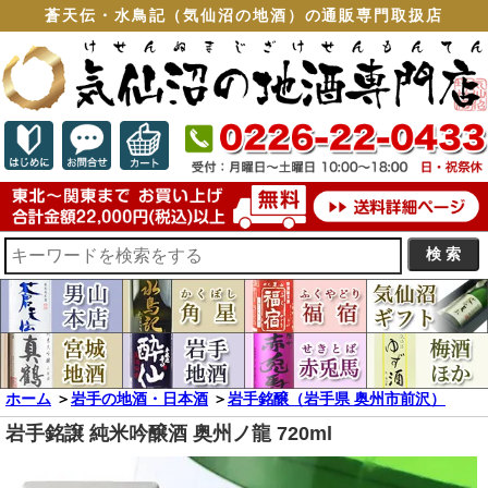
蒼天伝・水鳥記（気仙沼の地酒）の通販専門取扱店
ホーム
＞
岩手の地酒・日本酒
＞
岩手銘醸（岩手県 奥州市前沢）
岩手銘譲 純米吟醸酒 奥州ノ龍 720ml