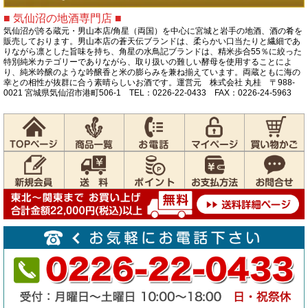
■ 気仙沼の地酒専門店 ■
気仙沼が誇る蔵元・男山本店/角星（両国）を中心に宮城と岩手の地酒、酒の肴を
販売しております。男山本店の蒼天伝ブランドは、柔らかい口当たりと繊細であ
りながら凛とした旨味を持ち、角星の水鳥記ブランドは、精米歩合55％に絞った
特別純米カテゴリーでありながら、取り扱いの難しい酵母を使用することによ
り、純米吟醸のような吟醸香と米の膨らみを兼ね揃えています。両蔵ともに海の
幸との相性が抜群に合う素晴らしいお酒です。運営元 株式会社 丸桂 〒988-
0021 宮城県気仙沼市港町506-1 TEL：0226-22-0433 FAX：0226-24-5963