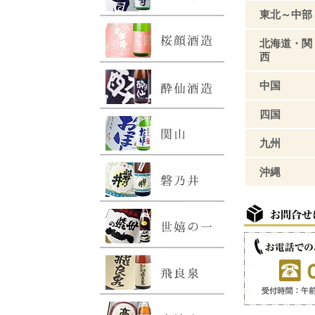
東北～中部
北海道・関
西
中国
四国
九州
沖縄