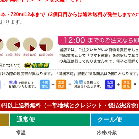
8L6本・720ml12本まで（2個口目からは通常送料が発生します
おります。
000円以上送料無料（一部地域とクレジット・後払決済除
通常便
クール便
常温
冷凍/冷蔵