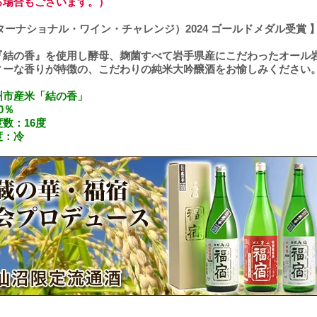
る場合もございます。）
ンターナショナル・ワイン・チャレンジ）2024 ゴールドメダル受賞 
『結の香』を使用し酵母、麹菌すべて岩手県産にこだわったオール
ィーな香りが特徴の、こだわりの純米大吟醸酒をお愉しみください
州市産米「結の香」
0％
数：16度
度：冷