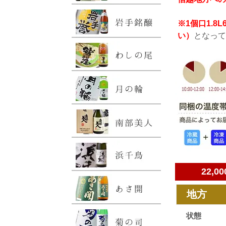
※1個口1.
い）
となって
22,
地方
状態