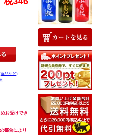
、税346
(返品など)
る
ためお受けでき
の都合により