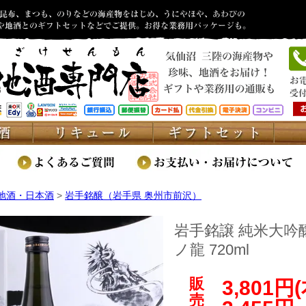
地酒・日本酒
>
岩手銘醸（岩手県 奥州市前沢）
岩手銘譲 純米大吟
ノ龍 720ml
販
3,801円
売