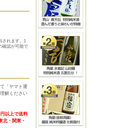
！
与されます。1
の確認が可能で
て「ヤマト運
理解ください
）円以上で送料
 東北・関東・