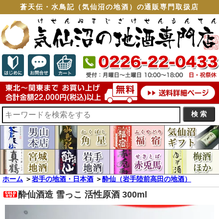
蒼天伝・水鳥記（気仙沼の地酒）の通販専門取扱店
ホーム
＞
岩手の地酒・日本酒
＞
酔仙（岩手陸前高田の地酒）
酔仙酒造 雪っこ 活性原酒 300ml