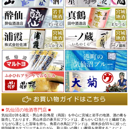
■ 気仙沼の地酒専門店 ■
気仙沼が誇る蔵元・男山本店/角星（両国）を中心に宮城と岩手の地酒、酒の肴を
販売しております。男山本店の蒼天伝ブランドは、柔らかい口当たりと繊細であ
りながら凛とした旨味を持ち、角星の水鳥記ブランドは、精米歩合55％に絞った
特別純米カテゴリーでありながら、取り扱いの難しい酵母を使用することによ