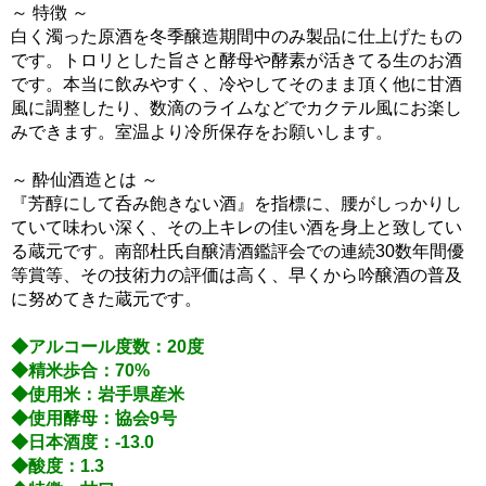
～ 特徴 ～
白く濁った原酒を冬季醸造期間中のみ製品に仕上げたもの
です。トロリとした旨さと酵母や酵素が活きてる生のお酒
です。本当に飲みやすく、冷やしてそのまま頂く他に甘酒
風に調整したり、数滴のライムなどでカクテル風にお楽し
みできます。室温より冷所保存をお願いします。
～ 酔仙酒造とは ～
『芳醇にして呑み飽きない酒』を指標に、腰がしっかりし
ていて味わい深く、その上キレの佳い酒を身上と致してい
る蔵元です。南部杜氏自醸清酒鑑評会での連続30数年間優
等賞等、その技術力の評価は高く、早くから吟醸酒の普及
に努めてきた蔵元です。
◆アルコール度数：20度
◆精米歩合：70%
◆使用米：岩手県産米
◆使用酵母：協会9号
◆日本酒度：-13.0
◆酸度：1.3