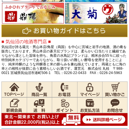
■ 気仙沼の地酒専門店 ■
気仙沼が誇る蔵元・男山本店/角星（両国）を中心に宮城と岩手の地酒、酒の肴を
販売しております。男山本店の蒼天伝ブランドは、柔らかい口当たりと繊細であ
りながら凛とした旨味を持ち、角星の水鳥記ブランドは、精米歩合55％に絞った
特別純米カテゴリーでありながら、取り扱いの難しい酵母を使用することによ
り、純米吟醸のような吟醸香と米の膨らみを兼ね揃えています。両蔵ともに海の
幸との相性が抜群に合う素晴らしいお酒です。運営元 株式会社 丸桂 〒988-
0021 宮城県気仙沼市港町506-1 TEL：0226-22-0433 FAX：0226-24-5963