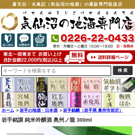
蒼天伝・水鳥記（気仙沼の地酒）の通販専門取扱店
ホーム
＞
岩手の地酒・日本酒
＞
岩手銘醸（岩手県 奥州市前沢）
岩手銘譲 純米吟醸酒 奥州ノ龍 300ml