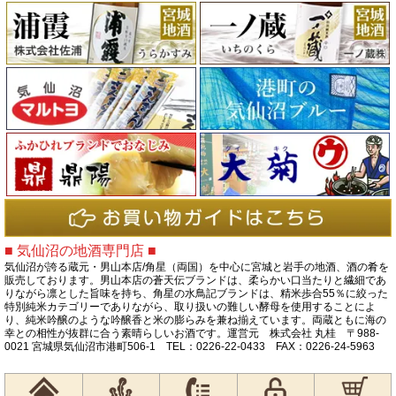
■ 気仙沼の地酒専門店 ■
気仙沼が誇る蔵元・男山本店/角星（両国）を中心に宮城と岩手の地酒、酒の肴を
販売しております。男山本店の蒼天伝ブランドは、柔らかい口当たりと繊細であ
りながら凛とした旨味を持ち、角星の水鳥記ブランドは、精米歩合55％に絞った
特別純米カテゴリーでありながら、取り扱いの難しい酵母を使用することによ
り、純米吟醸のような吟醸香と米の膨らみを兼ね揃えています。両蔵ともに海の
幸との相性が抜群に合う素晴らしいお酒です。運営元 株式会社 丸桂 〒988-
0021 宮城県気仙沼市港町506-1 TEL：0226-22-0433 FAX：0226-24-5963