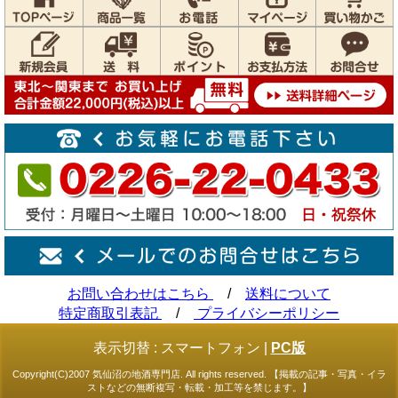
お問い合わせはこちら
/
送料について
特定商取引表記
/
プライバシーポリシー
表示切替 :
スマートフォン
|
PC版
Copyright(C)2007 気仙沼の地酒専門店. All rights reserved. 【掲載の記事・写真・イラ
ストなどの無断複写・転載・加工等を禁じます。】