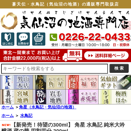
蒼天伝・水鳥記（気仙沼の地酒）の通販専門取扱店
ホーム
＞
角星（水鳥記・気仙沼の地酒）
ホーム
＞
水鳥記
【新発売！待望の300ml】 角星 水鳥記 純米大吟
醸酒 蔵の華 四割四分 300ml