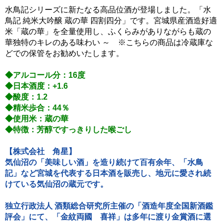
水鳥記シリーズに新たなる高品位酒が登場しました。「水
鳥記 純米大吟醸 蔵の華 四割四分」です。宮城県産酒造好適
米「蔵の華」を全量使用し、ふくらみがありながらも蔵の
華独特のキレのある味わい ～ ※こちらの商品は冷蔵庫な
どでの保管をお勧めいたします。
◆アルコール分：16度
◆日本酒度：+1.6
◆酸度：1.2
◆精米歩合：44％
◆使用米：蔵の華
◆特徴：芳醇ですっきりした喉ごし
【株式会社 角星】
気仙沼の「美味しい酒」を造り続けて百有余年、「水鳥
記」など宮城を代表する日本酒を販売し、地元に愛され続
けている気仙沼の蔵元です。
独立行政法人 酒類総合研究所主催の「酒造年度全国新酒鑑
評会」にて、「金紋両國 喜祥」は多年に渡り金賞酒に選