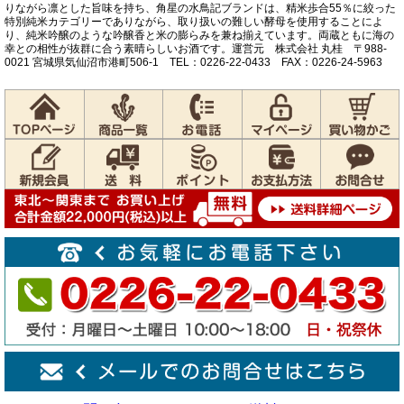
りながら凛とした旨味を持ち、角星の水鳥記ブランドは、精米歩合55％に絞った
特別純米カテゴリーでありながら、取り扱いの難しい酵母を使用することによ
り、純米吟醸のような吟醸香と米の膨らみを兼ね揃えています。両蔵ともに海の
幸との相性が抜群に合う素晴らしいお酒です。運営元 株式会社 丸桂 〒988-
0021 宮城県気仙沼市港町506-1 TEL：0226-22-0433 FAX：0226-24-5963