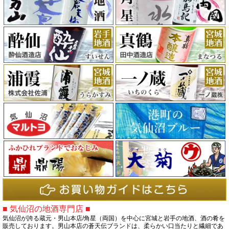
■ 気仙沼の地酒専門店 ■
気仙沼が誇る蔵元・男山本店/角星（両国）を中心に宮城と岩手の地酒、酒の肴を
販売しております。男山本店の蒼天伝ブランドは、柔らかい口当たりと繊細であ