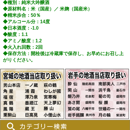
◆種別：純米大吟醸酒
◆原材料名：米（国産）／ 米麹（国産米）
◆精米歩合：50％
◆アルコール分：14度
◆日本酒度：-1.0
◆酸度：1.1
◆アミノ酸度：1.2
◆火入れ回数：2回
◆保存方法：開栓後は冷蔵庫で保存し、お早めにお召し上
がりください。