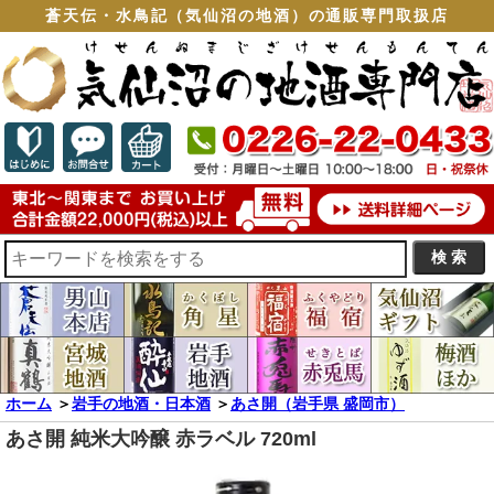
蒼天伝・水鳥記（気仙沼の地酒）の通販専門取扱店
ホーム
＞
岩手の地酒・日本酒
＞
あさ開（岩手県 盛岡市）
あさ開 純米大吟醸 赤ラベル 720ml