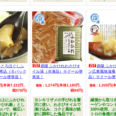
ろとろほぐしふ
鼎陽 ふかひれわさびオ
鼎陽 ふか
煮込（６パック
イル漬（冷凍品）※クール便
ン広東風味滋養
ール便発送！
発送！
品）※クール便
0円(本体7,222円、
1,274円(本体1,180円、
1,026円
価格：
価格：
税578円)
税94円)
の上にふかひれ
ヨシキリザメの手びれを贅
縁側から取り
かひれ飯」とし
沢に使い、わさびオイルで
ーゲンやコン
わいで、幅広い
漬け込み、コクと風味が絶
100%使用、
喜ばれます。
妙に調和した逸品です。
トロの食感の