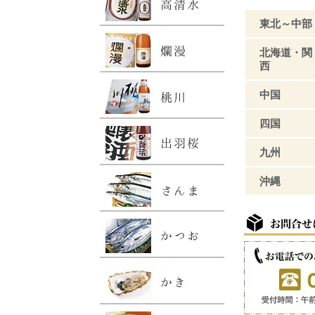
東北～中部
北海道・関
西
中国
四国
九州
沖縄