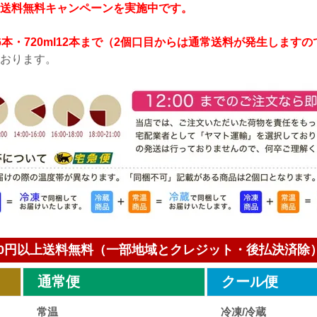
送料無料キャンペーンを実施中です。
8L6本・720ml12本まで（2個口目からは通常送料が発生します
おります。
000円以上送料無料（一部地域とクレジット・後払決済除
通常便
クール便
常温
冷凍/冷蔵