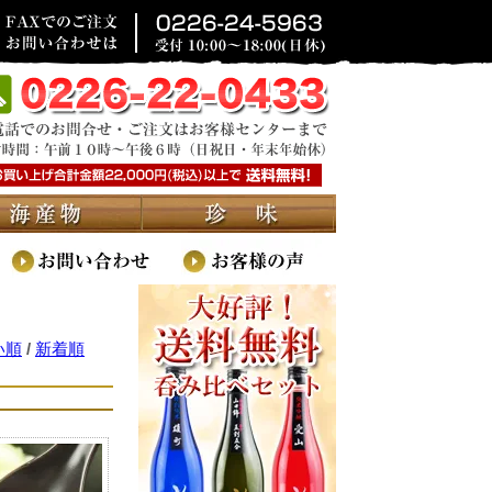
い順
/
新着順