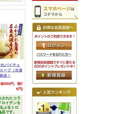
ひれパイチェ
スープ（冷凍
発送！
(本体950円、税7
6円)
出されたコラ
ドロイチンを
ぷるぷるトロ
逸品です。