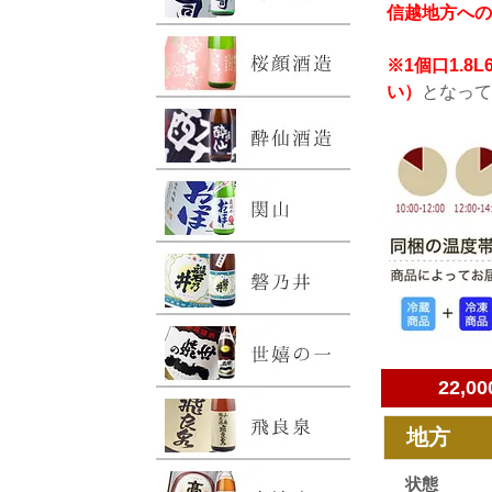
信越地方への
※1個口1.
い）
となって
22,
地方
状態