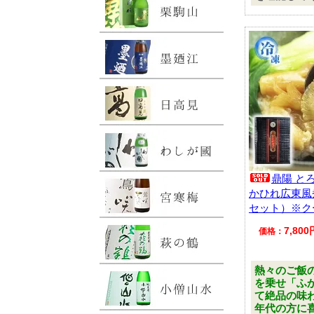
鼎陽 と
かひれ広東風
セット）※ク
7,80
価格：
熱々のご飯
を乗せ「ふ
て絶品の味
年代の方に