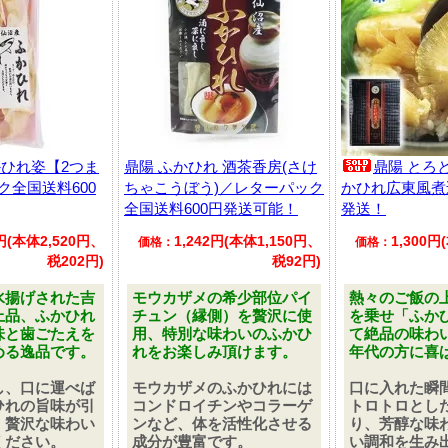
かひれ姿【2つま
鼎陽 ふかひれ 酒茶香房(さけ
鼎陽 とろ
ク全国送料600
ちゃこうぼう)／レターパック
かひれ広東風煮
全国送料600円発送可能！
発送！
2円(本体2,520円、
1,242円(本体1,150円、
1,300円
価格：
価格：
税202円)
税92円)
水揚げされた吉
モウカザメの希少部位パイ
熱々のご飯の
上品、ふかひれ
チュン（縁側）を贅沢に使
を乗せ「ふか
味と歯ごたえを
用、特別な味わいのふかひ
て絶品の味わ
める逸品です。
れをお楽しみ頂けます。
年代の方に喜
し、口に運べば
モウカザメのふかひれには
口に入れた瞬
ひれの旨味が引
コンドロイチンやコラーゲ
トロトロとし
。贅沢な味わい
ンなど、体を活性化させる
り、芳醇な味
ください。
成分が豊富です。
い調和を生み