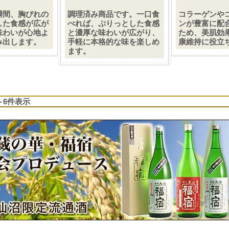
瞬間、胸びれの
調理済み商品です。一口食
コラーゲンや
した食感が広が
べれば、ぷりっとした食感
ンが豊富に配
味わいが心地よ
と濃厚な味わいが広がり、
ため、美肌効
み出します。
手軽に本格的な味を楽しめ
康維持に役立
ます。
1～6件表示