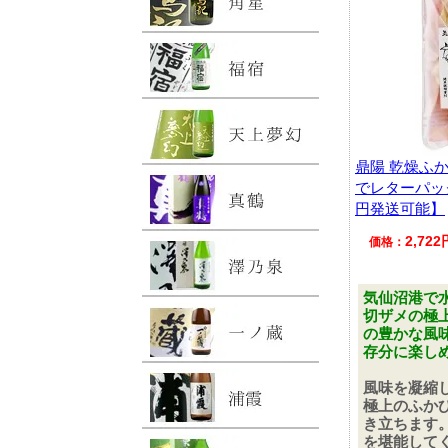
鼎陽 乾燥ふ
でレターパッ
円発送可能】
2,72
価格：
気仙沼港で
切ザメの極
の豊かな風
存分に楽し
風味を凝縮
極上のふか
き立ちます
を堪能して