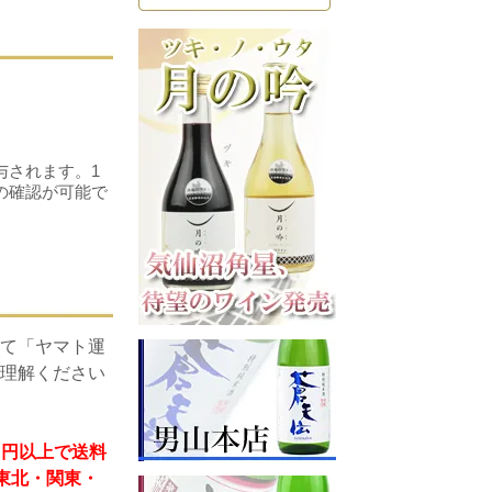
！
与されます。1
の確認が可能で
て「ヤマト運
理解ください
）円以上で送料
 東北・関東・