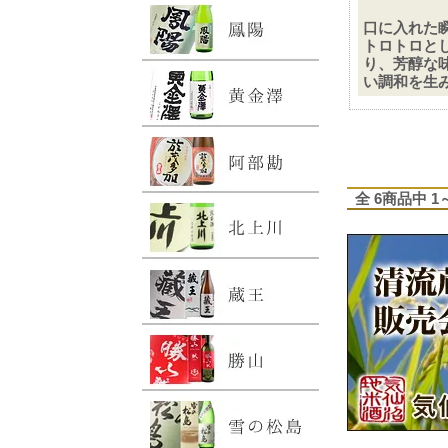
口に入れた
トロトロと
り、芳醇な
い調和を生
全 6商品中 