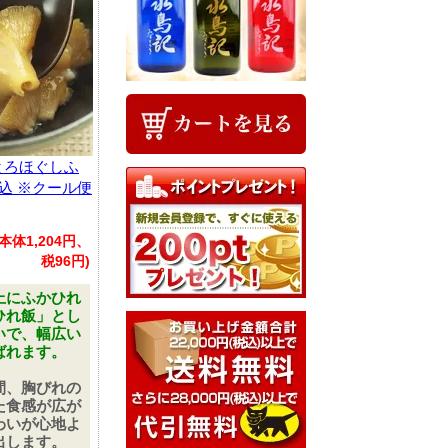
とろほぐしふ
込 ※クール便
(本体1,204円、
税96円)
上にふかひれ
ひれ飯」とし
いで、幅広い
ばれます。
間、胸びれの
た食感が広が
わいが心地よ
出します。