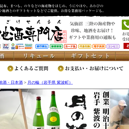
地酒・日本酒
>
月の輪（岩手県 紫波町）