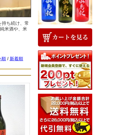
を持ち続け、常
た純米酒や、米
い順
/
新着順