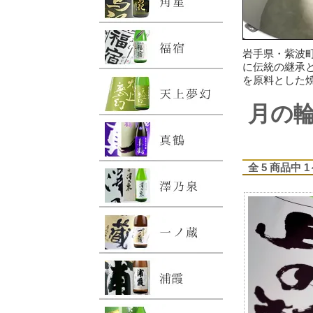
岩手県・紫波
に伝統の継承
を原料とした
月の輪
全 5 商品中 