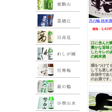
月の輪 純米酒 
1,41
価格：
口に含んだ
豊かな旨味
したキレの
の純米酒
燗をつけて
しても楽し
自信作であ
のお酒です