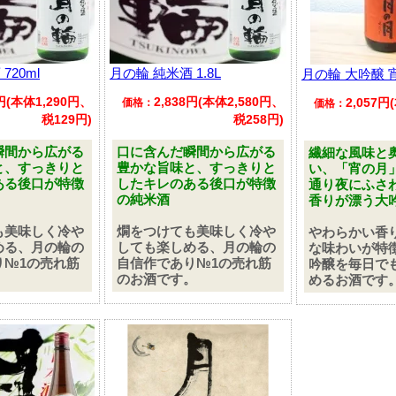
720ml
月の輪 純米酒 1.8L
月の輪 大吟醸 宵
9円(本体1,290円、
2,838円(本体2,580円、
2,057円
価格：
価格：
税129円)
税258円)
瞬間から広がる
口に含んだ瞬間から広がる
繊細な風味と
と、すっきりと
豊かな旨味と、すっきりと
い、「宵の月
ある後口が特徴
したキレのある後口が特徴
通り夜にふさ
の純米酒
香りが漂う大
も美味しく冷や
燗をつけても美味しく冷や
やわらかい香
める、月の輪の
しても楽しめる、月の輪の
な味わいが特
り№1の売れ筋
自信作であり№1の売れ筋
吟醸を毎日で
。
のお酒です。
めるお酒です