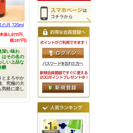
の月 720ml
(本体1,870円、
税187円)
奥深い味わ
」はその名の
わしい上品な
吟醸
りとまろやか
徴、究極の大
も気軽に楽し
。