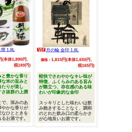
 1.8L
月の輪 金印 1.8L
9円(本体1,890円、
1,815円(本体1,650円、
価格：
税189円)
税165円)
みと豊かな香り
軽快でさわやかなキレ味が
醇な米の旨みと
特徴、ふくらみのある旨み
当たりが楽し
が際立つ、存在感のある味
すさ抜群の上撰
わいが印象的な金印
とで、深みのあ
スッキリとした味わいは飲
華やかな香りが
み飽きすることなく、調和
沢なひとときを
のとれた飲み口の柔らかさ
れるお酒です。
が心地良いお酒です。