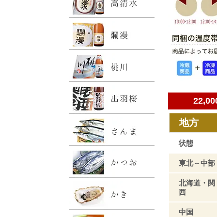
22,
地方
状態
東北～中部
北海道・関
西
中国