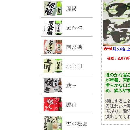
月の輪 上撰
2,07
価格：
ほのかな旨
が特徴、芳
滑らかな口
め、飲みや
燗にするこ
る味わいと
広がり、贅
演出してく