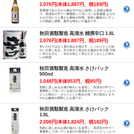
2,076円(本体1,887円、税189円)
普通酒でありながら麹を20％以上使用した旨味は格別
で、高清水の中で一番愛飲して頂いている普通酒 まろや
かな口当たりと豊かな風味が特徴、旨味と酸味のバラン
スが絶妙に調和、贅沢な味わいの逸品です。
秋田酒類製造 高清水 精撰辛口 1.8L
2,076円(本体1,887円、税189円)
辛いだけではなく酒の旨みを逃さず、しっかりとした味
わいが楽しめる、辛口好きに喜ばれる逸品の辛口酒 力強
い辛口ながら、、甘みを程よく抑えたすっきりした味わ
いが特徴
秋田酒類製造 高清水 さけパック
900ml
1,048円(本体953円、税95円)
気軽に楽しめるお酒の味わいを追究し、高清水の中で一
番愛飲して頂いている旨口の高清水さけパック しっとり
とした味わい・さらりとした飲み心地・米の旨みとまろ
やかな酸味が調和したお酒です。
秋田酒類製造 高清水 さけパック
1.8L
2,006円(本体1,824円、税182円)
気軽に楽しめるお酒の味わいを追究し、高清水の中で一
番愛飲して頂いている旨口の高清水さけパック しっとり