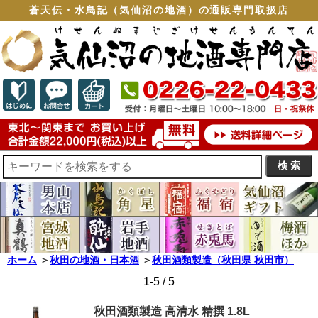
蒼天伝・水鳥記（気仙沼の地酒）の通販専門取扱店
ホーム
＞
秋田の地酒・日本酒
＞
秋田酒類製造（秋田県 秋田市）
1-5 / 5
秋田酒類製造 高清水 精撰 1.8L