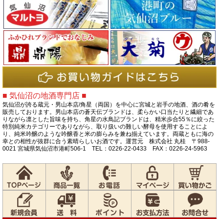
■ 気仙沼の地酒専門店 ■
気仙沼が誇る蔵元・男山本店/角星（両国）を中心に宮城と岩手の地酒、酒の肴を
販売しております。男山本店の蒼天伝ブランドは、柔らかい口当たりと繊細であ
りながら凛とした旨味を持ち、角星の水鳥記ブランドは、精米歩合55％に絞った
特別純米カテゴリーでありながら、取り扱いの難しい酵母を使用することによ
り、純米吟醸のような吟醸香と米の膨らみを兼ね揃えています。両蔵ともに海の
幸との相性が抜群に合う素晴らしいお酒です。運営元 株式会社 丸桂 〒988-
0021 宮城県気仙沼市港町506-1 TEL：0226-22-0433 FAX：0226-24-5963