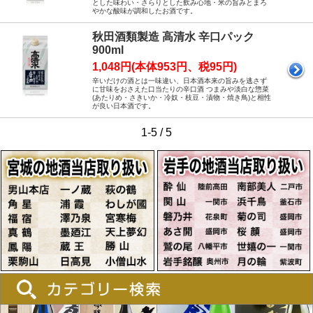
とした味わい・さらりとした飲み心地・米の旨みとまろ
やかな酸味が調和したお酒です。
秋田酒類製造 高清水 辛口パック
900ml
1,048円(本体953円、税95円)
辛いだけの酒とは一味違い、日本酒本来の旨みを逃さず
に甘味をおさえた口当たりの辛口酒 つまみや淡白な惣菜
(あたりめ・さきいか・冷奴・枝豆・漬物・焼き鳥)と相性
が良い日本酒です。
1-5 / 5