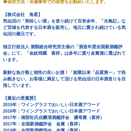
◆保存方法：冷蔵庫等での保管をお勧めいたします。
【株式会社 角星】
気仙沼の「美味しい酒」を造り続けて百有余年、「水鳥記」な
ど宮城を代表する日本酒を販売し、地元に愛され続けている気
仙沼の蔵元です。
独立行政法人 酒類総合研究所主催の「酒造年度全国新酒鑑評
会」にて、「金紋両國 喜祥」は多年に渡り金賞酒に選ばれて
います。
新鮮な魚介類と相性の良いお酒！「創業以来「品質第一」で呑
み飽きない、お客様に満足して頂ける気仙沼の日本酒造りを目
指しています。
【最近の受賞歴】
2015年：ワイングラスでおいしい日本酒アワード
2016年：ワイングラスでおいしい日本酒アワード
2017年：南部杜氏自醸清酒鑑評会 優等賞（喜祥）
2017年：全国新酒鑑評会 金賞（喜祥）
2018年：全国新酒鑑評会 金賞（喜祥）