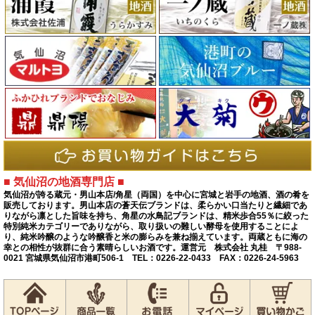
■ 気仙沼の地酒専門店 ■
気仙沼が誇る蔵元・男山本店/角星（両国）を中心に宮城と岩手の地酒、酒の肴を
販売しております。男山本店の蒼天伝ブランドは、柔らかい口当たりと繊細であ
りながら凛とした旨味を持ち、角星の水鳥記ブランドは、精米歩合55％に絞った
特別純米カテゴリーでありながら、取り扱いの難しい酵母を使用することによ
り、純米吟醸のような吟醸香と米の膨らみを兼ね揃えています。両蔵ともに海の
幸との相性が抜群に合う素晴らしいお酒です。運営元 株式会社 丸桂 〒988-
0021 宮城県気仙沼市港町506-1 TEL：0226-22-0433 FAX：0226-24-5963