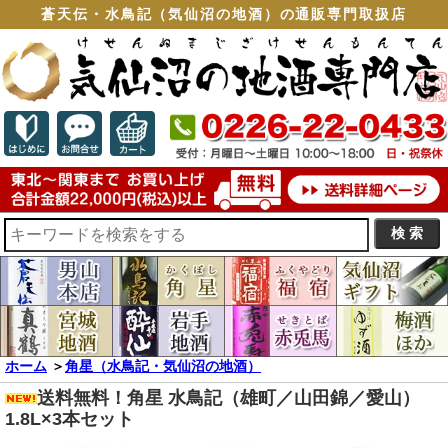
蒼天伝・水鳥記（気仙沼の地酒）の通販専門取扱店
ホーム
＞
角星（水鳥記・気仙沼の地酒）
送料無料！角星 水鳥記（雄町／山田錦／愛山）
1.8L×3本セット