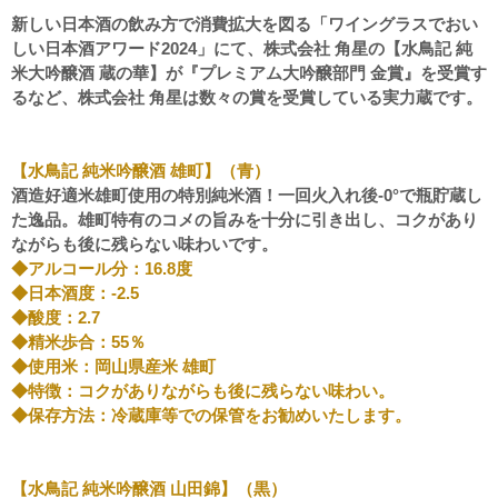
新しい日本酒の飲み方で消費拡大を図る「ワイングラスでおい
しい日本酒アワード2024」にて、株式会社 角星の【水鳥記 純
米大吟醸酒 蔵の華】が『プレミアム大吟醸部門 金賞』を受賞す
るなど、株式会社 角星は数々の賞を受賞している実力蔵です。
【水鳥記 純米吟醸酒 雄町】（青）
酒造好適米雄町使用の特別純米酒！一回火入れ後-0°で瓶貯蔵し
た逸品。雄町特有のコメの旨みを十分に引き出し、コクがあり
ながらも後に残らない味わいです。
◆アルコール分：16.8度
◆日本酒度：-2.5
◆酸度：2.7
◆精米歩合：55％
◆使用米：岡山県産米 雄町
◆特徴：コクがありながらも後に残らない味わい。
◆保存方法：冷蔵庫等での保管をお勧めいたします。
【水鳥記 純米吟醸酒 山田錦】（黒）