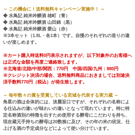
～ この機会に！送料無料キャンペーン実施中！ ～
◆ 水鳥記 純米吟醸酒 雄町（青）
◆ 水鳥記 純米吟醸酒 山田錦（黒）
◆ 水鳥記 純米吟醸酒 愛山（赤）
※3本セット（1.8L・各1本）です。自慢のそれぞれの造りの違
いが楽しめます。
※カート購入時送料0円表示されますが、以下対象外のお客様へ
は正式な金額を再度ご連絡致します。
※北海道/北陸/中部/関西：770円 中国/四国/九州：880円
※クレジット決済の場合、送料無料商品におきましては別途決
済手数料770円（税込）が発生致します。
～ 毎年数々の賞を受賞している宮城を代表する実力蔵 ～
角星の酒は全体的には、淡麗旨口ですが、それぞれの名称によ
る仕込みの違いが味わいの違いとなって現れています。特に特
定名称酒別の特徴を出すため使用する酵母にこだわりを持ち、
現在蔵元手持ちの酵母は20数株に及び、その年の米の状況、仕
上げる酒の予定成分などによって使い分けています。