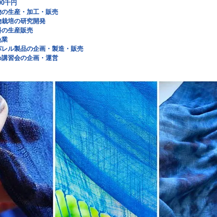
0千円
の生産・加工・販売
の研究開発
産販売
業
品の企画・製造・販売
会の企画・運営