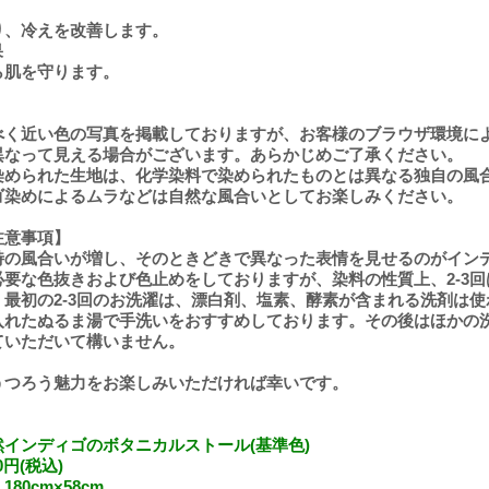
り、冷えを改善します。
果
ら肌を守ります。
】
べく近い色の写真を掲載しておりますが、お客様のブラウザ環境に
異なって見える場合がございます。あらかじめご了承ください。
染められた生地は、化学染料で染められたものとは異なる独自の風
ゴ染めによるムラなどは自然な風合いとしてお楽しみください。
注意事項】
特の風合いが増し、そのときどきで異なった表情を見せるのがイン
必要な色抜きおよび色止めをしておりますが、染料の性質上、2-3
。最初の2-3回のお洗濯は、漂白剤、塩素、酵素が含まれる洗剤は
入れたぬるま湯で手洗いをおすすめしております。その後はほかの
ていただいて構いません。
うつろう魅力をお楽しみいただければ幸いです。
インディゴのボタニカルストール(基準色)
0円(税込)
80cm×58cm