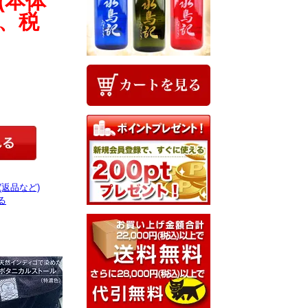
円(本体
円、税
(返品など)
る