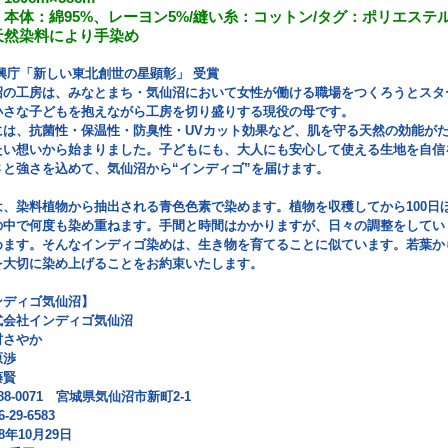
本体：綿95%、レーヨン5%/縫い糸：コットン/タグ：ポリエステ
により手染め
興庁「新しい東北創世の星顕彰」 受賞
沼の工房は、みなとまち・気仙沼において女性が働ける職場をつくろうとスタ
小さな子どもを抱えながら工房を切り盛りする現役の母です。
には、抗菌性・保温性・防臭性・UVカット効果など、肌を守る天然の効能が
たい想いから始まりました。子どもにも、大人にも安心して使える生地を自信
さと強さを込めて、気仙沼から“インディゴ”を届けます。
は、染料植物から抽出される青色色素で染めます。植物を収穫してから100日
の中で何度も染め重ねます。手間と時間はかかりますが、日々の調整をしてい
めます。そんなインディゴ染めは、生き物を育てることに似ています。若葉か
を大切に染め上げることをお約束いたします。
ンディゴ気仙沼】
会社インディゴ気仙沼
村さやか
渉
賢
-0071 宮城県気仙沼市新町2-1
9-6583
10月29日