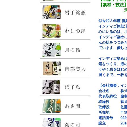
【素材・技法】
天然染料
◎令和３年度 復
インディゴ気仙
心にいるのは、
インディゴ染め
んの肌をつつみ
ています。優し
インディゴ染め
素をつくり、液
うやく息をはじ
届くまで、一枚
【会社概要：イ
会社名 株式
代表取締役 藤
取締役 菅原
取締役 佐藤
所在地 〒988
電話番号 0226-2
設立 2018年