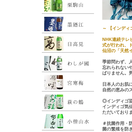
～ 【インディ
NHK連続テ
式が行われ、
仙沼の「天然イ
季節問わず、
忘れられない
ばりません。
日本人のお肌
自然の恵みの
◎インディゴ
インディゴ気
ただいており
＃抗菌作用・
菌の繁殖を防