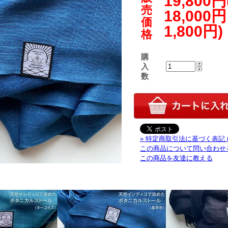
19,800
売
18,000
価
1,800円)
格
購
入
数
» 特定商取引法に基づく表記 
この商品について問い合わせ
この商品を友達に教える