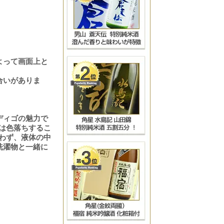
よって画面上と
合いがありま
ディゴの魅力で
回は色落ちするこ
使わず、液体の中
洗濯物と一緒に