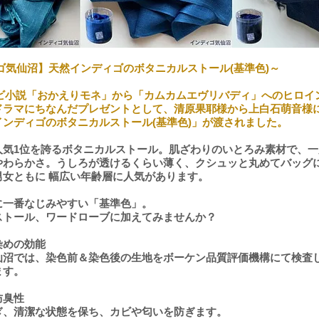
ゴ気仙沼】天然インディゴのボタニカルストール(基準色)～
レビ小説「おかえりモネ」から「カムカムエヴリバディ」へのヒロイ
ドラマにちなんだプレゼントとして、清原果耶様から上白石萌音様
ンディゴのボタニカルストール(基準色)」が渡されました。
人気1位を誇るボタニカルストール。肌ざわりのいとろみ素材で、一
やわらかさ。うしろが透けるくらい薄く、クシュッと丸めてバッグ
男女ともに 幅広い年齢層に人気があります。
に一番なじみやすい「基準色」。
ストール、ワードローブに加えてみませんか？
染めの効能
仙沼では、染色前＆染色後の生地をボーケン品質評価機構にて検査
ます。
防臭性
ぎ、清潔な状態を保ち、カビや匂いを防ぎます。