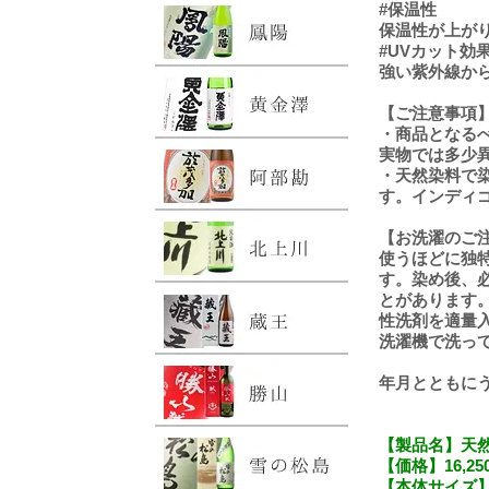
#保温性
保温性が上が
#UVカット効
強い紫外線か
【ご注意事項
・商品となる
実物では多少
・天然染料で
す。インディ
【お洗濯のご
使うほどに独
す。染め後、
とがあります
性洗剤を適量
洗濯機で洗っ
年月とともに
【製品名】天然
【価格】16,25
【本体サイズ】1