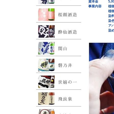
資本金 5,00
事業内容 植物
植物栽培
染料の生
染色
アパレル製
染め講習