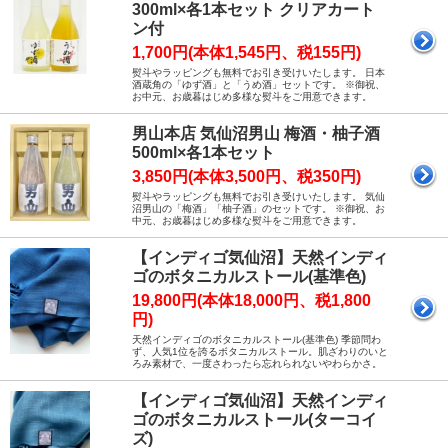
300ml×各1本セット クリアカート
ン付
1,700円(本体1,545円、税155円)
熨斗やラッピングも無料でお引き受けいたします。 日本
酒蔵角の「ゆず酒」と「うめ酒」セットです。 ※御祝、
お中元、お歳暮はじめ多様な熨斗をご用意できます。
男山本店 気仙沼男山 梅酒・柚子酒
500ml×各1本セット
3,850円(本体3,500円、税350円)
熨斗やラッピングも無料でお引き受けいたします。 気仙
沼男山の「梅酒」「柚子酒」のセットです。 ※御祝、お
中元、お歳暮はじめ多様な熨斗をご用意できます。
【インディゴ気仙沼】天然インディ
ゴのボタニカルストール(基準色)
19,800円(本体18,000円、税1,800
円)
天然インディゴのボタニカルストール(基準色) 季節問わ
ず、人気1位を誇るボタニカルストール。肌ざわりのいと
ろみ素材で、一度さわったら忘れられないやわらかさ。
【インディゴ気仙沼】天然インディ
ゴのボタニカルストール(ターコイ
ズ)