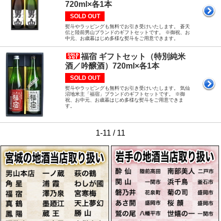
720ml×各1本
SOLD OUT
熨斗やラッピングも無料でお引き受けいたします。 蒼天
伝と陸前男山ブランドのギフトセットです。 ※御祝、お
中元、お歳暮はじめ多様な熨斗をご用意できます。
福宿 ギフトセット（特別純米
酒／吟醸酒）720ml×各1本
SOLD OUT
熨斗やラッピングも無料でお引き受けいたします。 気仙
沼地米主「福宿」ブランドのギフトセットです。 ※御
祝、お中元、お歳暮はじめ多様な熨斗をご用意できま
す。
1-11 / 11