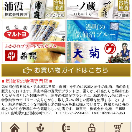
■ 気仙沼の地酒専門店 ■
気仙沼が誇る蔵元・男山本店/角星（両国）を中心に宮城と岩手の地酒、酒の肴を
販売しております。男山本店の蒼天伝ブランドは、柔らかい口当たりと繊細であ
りながら凛とした旨味を持ち、角星の水鳥記ブランドは、精米歩合55％に絞った
特別純米カテゴリーでありながら、取り扱いの難しい酵母を使用することによ
り、純米吟醸のような吟醸香と米の膨らみを兼ね揃えています。両蔵ともに海の
幸との相性が抜群に合う素晴らしいお酒です。運営元 株式会社 丸桂 〒988-
0021 宮城県気仙沼市港町506-1 TEL：0226-22-0433 FAX：0226-24-5963