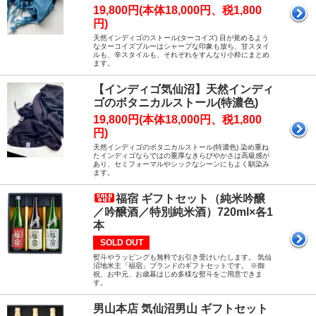
19,800円(本体18,000円、税1,800
円)
天然インディゴのストール(ターコイズ) 目が覚めるよう
なターコイズブルーはシャープな印象も放ち、甘スタイ
ルも、辛スタイルも、それぞれをすんなり小粋にまとめ
ます。
【インディゴ気仙沼】天然インディ
ゴのボタニカルストール(特濃色)
19,800円(本体18,000円、税1,800
円)
天然インディゴのボタニカルストール(特濃色) 染め重ね
たインディゴならではの重厚なきらびやかさは高級感が
あり、セミフォーマルやシックなシーンにもよく馴染み
ます。
福宿 ギフトセット（純米吟醸
／吟醸酒／特別純米酒）720ml×各1
本
SOLD OUT
熨斗やラッピングも無料でお引き受けいたします。 気仙
沼地米主「福宿」ブランドのギフトセットです。 ※御
祝、お中元、お歳暮はじめ多様な熨斗をご用意できま
す。
男山本店 気仙沼男山 ギフトセット