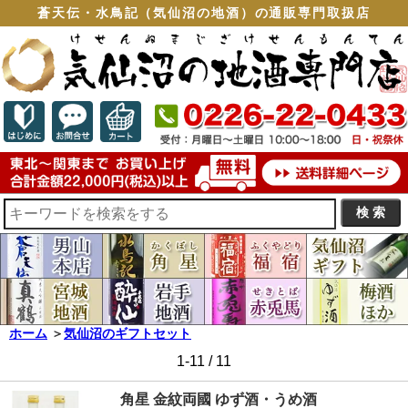
蒼天伝・水鳥記（気仙沼の地酒）の通販専門取扱店
ホーム
＞
気仙沼のギフトセット
1-11 / 11
角星 金紋両國 ゆず酒・うめ酒