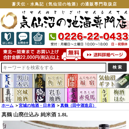
蒼天伝・水鳥記（気仙沼の地酒）の通販専門取扱店
ホーム
＞
宮城の地酒・日本酒
＞
真鶴（田中酒造店）
真鶴 山廃仕込み 純米酒 1.8L