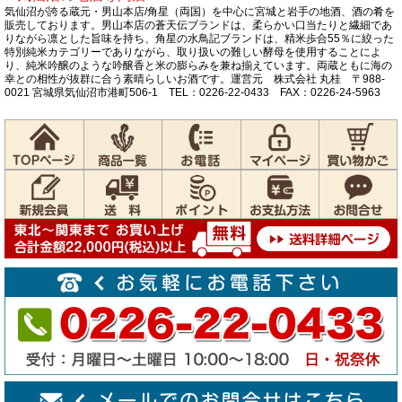
気仙沼が誇る蔵元・男山本店/角星（両国）を中心に宮城と岩手の地酒、酒の肴を
販売しております。男山本店の蒼天伝ブランドは、柔らかい口当たりと繊細であ
りながら凛とした旨味を持ち、角星の水鳥記ブランドは、精米歩合55％に絞った
特別純米カテゴリーでありながら、取り扱いの難しい酵母を使用することによ
り、純米吟醸のような吟醸香と米の膨らみを兼ね揃えています。両蔵ともに海の
幸との相性が抜群に合う素晴らしいお酒です。運営元 株式会社 丸桂 〒988-
0021 宮城県気仙沼市港町506-1 TEL：0226-22-0433 FAX：0226-24-5963