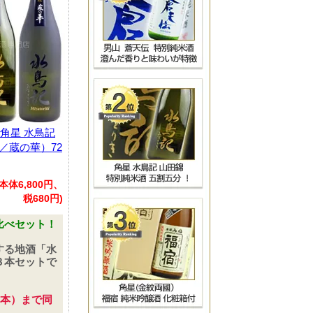
角星 水鳥記
／蔵の華）72
(本体6,800円、
税680円)
比べセット！
する地酒「水
３本セットで
2本）まで同