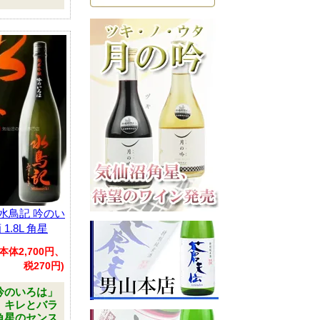
 水鳥記 吟のい
1.8L 角星
(本体2,700円、
税270円)
吟のいろは」
、キレとバラ
角星のセンス