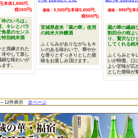
0円(本体1,600円、
税160円)
5,500円(本体5,000円、
990円(本
価格：
価格：
税500円)
「吟のいろは」
用、キレとバラ
宮城県産米「蔵の華」使用
蔵の華の繊細
で角星のセンス
の純米大吟醸酒
割四分の程よ
な特別純米酒
り、贅沢なひ
ふくらみがありながらもキ
してくれる純
いと洗練された
レのある味わいで、華やか
、冷やして楽し
な香りとすっきりとした後
ふくらみとキ
繊細な味わいが
味をお楽しみ頂けます。
いが特徴、口
ちます。
よい甘味が広
とした後味が
 1～12件表示
次ページ