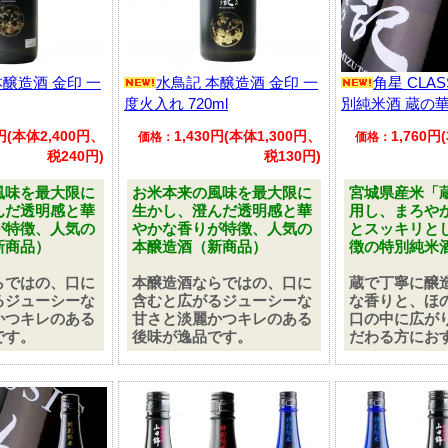
本醸造酒 金印 一
水鳥記 本醸造酒 金印 一
角星 CLAS
度火入れ 720ml
別純米酒 蔵の華 
0円(本体2,400円、
1,430円(本体1,300円、
1,760円
価格：
価格：
税240円)
税130円)
風味を最大限に
お米本来の風味を最大限に
宮城県産米「
んだ透明感と華
生かし、澄んだ透明感と華
用し、まろや
が特徴、人気の
やかな香りが特徴、人気の
とスッキリと
新商品）
本醸造酒（新商品）
徴の特別純米
らではの、口に
本醸造酒ならではの、口に
蔵で丁寧に醸
るジューシーな
含むと広がるジューシーな
な香りと、ほ
かつキレのある
甘さと淡麗かつキレのある
口の中に広が
です。
後味が逸品です。
だわる方にお