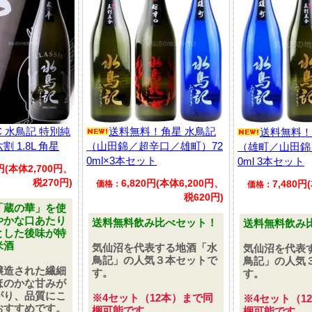
IC 水鳥記 特別純
送料無料！角星 水鳥記
送料無料！
割 1.8L 角星
（山田錦／超辛口／雄町）72
（雄町／山田錦
0ml×3本セット
0ml 3本セット
0円(本体2,700円、
税270円)
6,820円(本体6,200円、
7,480円
価格：
価格：
税620円)
「蔵の華」を使
やかな口あたり
送料無料飲み比べセット！
送料無料飲み
とした後味が特
米酒
気仙沼を代表する地酒「水
気仙沼を代表
鳥記」の人気３本セットで
鳥記」の人気
醸造された繊細
す。
す。
ほのかな甘みが
がり、品質にこ
※4セット（12本）まで同
※4セット（1
おすすめです。
梱可能です。
梱可能です。