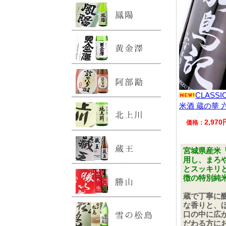
CLASS
米酒 蔵の華 六
2,97
価格：
宮城県産米
用し、まろ
とスッキリ
徴の特別純
蔵で丁寧に
な香りと、
口の中に広
だわる方に