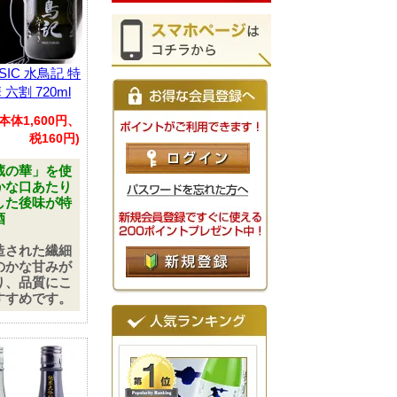
SIC 水鳥記 特
六割 720ml
(本体1,600円、
税160円)
蔵の華」を使
かな口あたり
した後味が特
酒
造された繊細
のかな甘みが
り、品質にこ
すすめです。