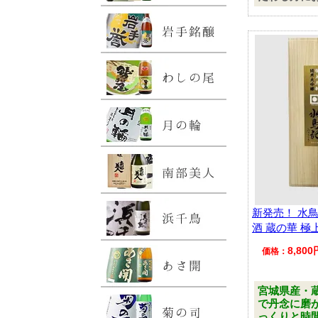
新発売！ 水
酒 蔵の華 極上
8,80
価格：
宮城県産・蔵
で丹念に磨
っくりと時