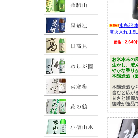
水鳥記 
度火入れ 1.8L
2,64
価格：
お米本来の
生かし、澄
やかな香り
本醸造酒（
本醸造酒な
含むと広が
甘さと淡麗
後味が逸品