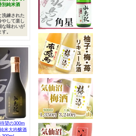
特別純米酒
と洗練された
冷やして楽し
細な味わいが
ます。
待望の300m
記 純米大吟醸酒
300ml