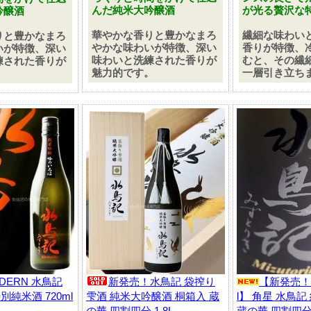
んだ純米大吟醸酒
が光る贅沢な
吟醸酒
華やかな香りと豊かなまろ
繊細な味わい
りと豊かなまろ
やかな味わいが特徴、深い
香りが特徴、
いが特徴、深い
味わいと洗練された香りが
むと、その繊
練された香りが
魅力的です。
一層引き立ち
。
DERN 水鳥記
新発売！水鳥記 袋搾り
【新発売！
別純米酒 720ml
雫酒 純米大吟醸酒 桐箱入 蔵
l】 角星 水鳥
の華 四割四分 1.8L
蔵の華 四割四分 