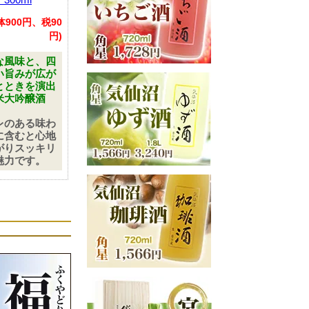
体900円、税90
円)
な風味と、四
い旨みが広が
とときを演出
米大吟醸酒
レのある味わ
に含むと心地
がりスッキリ
魅力です。