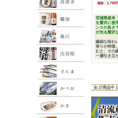
1,76
価格：
宮城県産米
を贅沢に使
ンスの良さ
が光る贅沢
繊細な味わ
香りが特徴
むと、その
一層引き立
全 27商品中