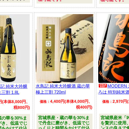
水鳥記 純米大吟醸酒 蔵の華
MODERN
鳥記 純米大吟醸
極上三割 720ml
ろは 特別純米酒 
三割 1.8L
4,400円(本体4,000円、
2,970円
0円(本体8,000円、
価格：
価格：
税400円)
税800円)
宮城県産・蔵の華を30%ま
宮城県産米「
の華を30%ま
で丹念に磨がき、低温でじ
を贅沢に使用
がき、低温でじ
っくりと時間をかけて仕込
ンスの良さで
間をかけて仕込