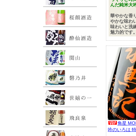
んだ純米大
華やかな香
やかな味わ
味わいと洗
魅力的です
角星 MO
吟のいろは 特