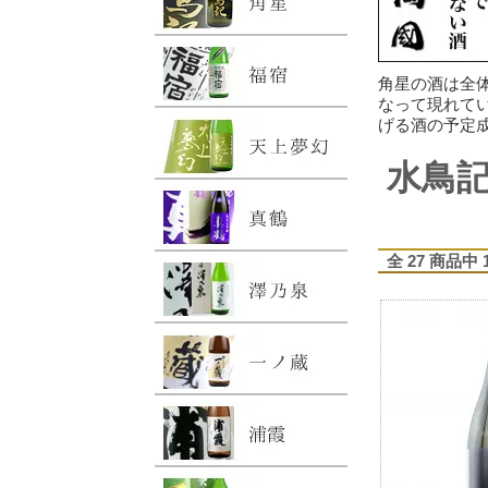
角星の酒は全
なって現れて
げる酒の予定
水鳥
全 27 商品中