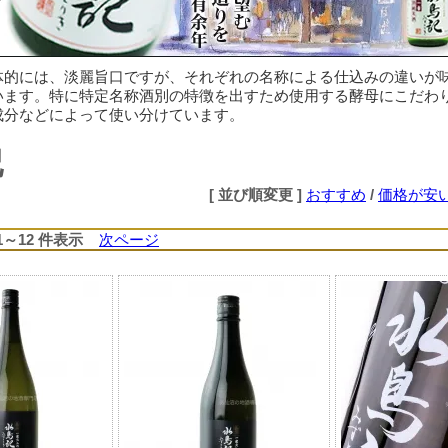
体的には、淡麗旨口ですが、それぞれの名称による仕込みの違いが
います。特に特定名称酒別の特徴を出すため使用する酵母にこだわ
成分などによって使い分けています。
記
[ 並び順変更 ]
おすすめ
/
価格が安
 1～12 件表示
次ページ